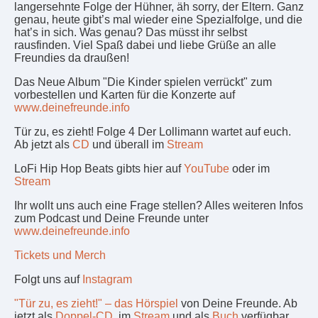
langersehnte Folge der Hühner, äh sorry, der Eltern. Ganz
genau, heute gibt’s mal wieder eine Spezialfolge, und die
hat’s in sich. Was genau? Das müsst ihr selbst
rausfinden. Viel Spaß dabei und liebe Grüße an alle
Freundies da draußen!
Das Neue Album "Die Kinder spielen verrückt" zum
vorbestellen und Karten für die Konzerte auf
www.deinefreunde.info
Tür zu, es zieht! Folge 4 Der Lollimann wartet auf euch.
Ab jetzt als
CD
und überall im
Stream
LoFi Hip Hop Beats gibts hier auf
YouTube
oder im
Stream
Ihr wollt uns auch eine Frage stellen? Alles weiteren Infos
zum Podcast und Deine Freunde unter
www.deinefreunde.info
Tickets und Merch
Folgt uns auf
Instagram
"Tür zu, es zieht!" – das Hörspiel
von Deine Freunde. Ab
jetzt als
Doppel-CD
, im
Stream
und als
Buch
verfügbar.