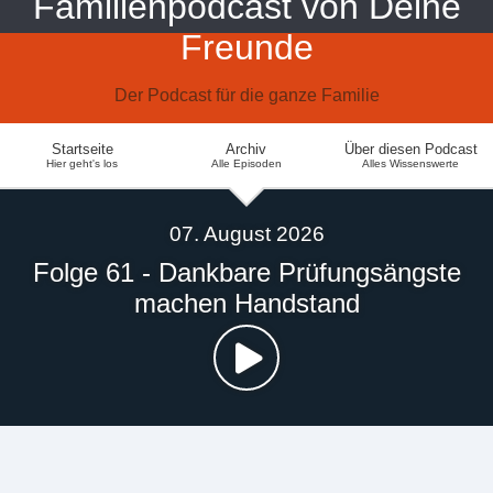
Familienpodcast von Deine
Freunde
Der Podcast für die ganze Familie
Startseite
Archiv
Über diesen Podcast
Hier geht's los
Alle Episoden
Alles Wissenswerte
07. August 2026
Folge 61 - Dankbare Prüfungsängste
machen Handstand